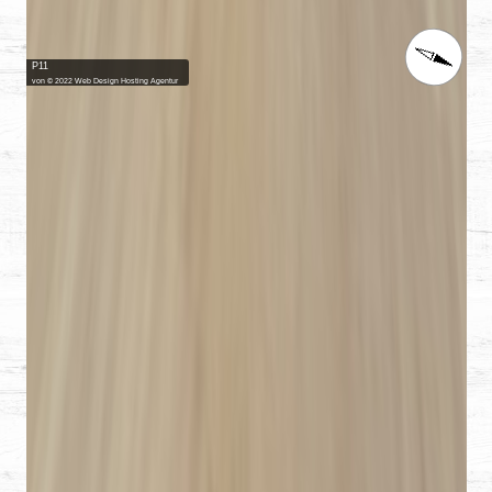
ONLINE­SHOP BAU­ERN­LA­
DEN DIE SCHEUNE
ERLE­SE­NE PRO­DUK­TE FÜR SIE AUSGEWÄHLT