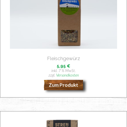
Fleisch­ge­würz
5,95
€
inkl. 7 % MwSt.
zzgl.
Versandkosten
Zum Produkt