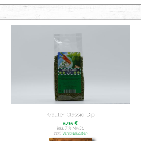
Kräu­ter-Clas­sic-Dip
5,95
€
inkl. 7 % MwSt.
zzgl.
Versandkosten