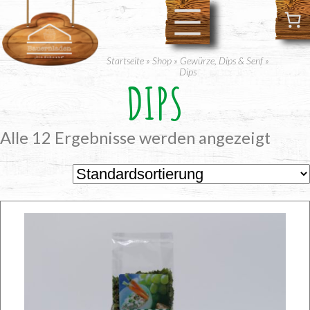
Zum
Inhalt
springen
Startseite
»
Shop
»
Gewürze, Dips & Senf
»
Dips
DIPS
Alle 12 Ergebnisse werden angezeigt