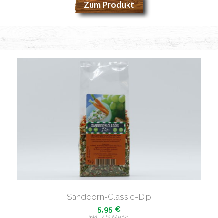
Zum Produkt
Sand­dorn-Clas­sic-Dip
5,95
€
inkl. 7 % MwSt.