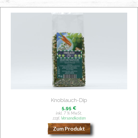
Knob­lauch-Dip
5,95
€
inkl. 7 % MwSt.
zzgl.
Versandkosten
Zum Produkt