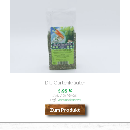
Dill-Gar­ten­kräu­ter
5,95
€
inkl. 7 % MwSt.
zzgl.
Versandkosten
Zum Produkt