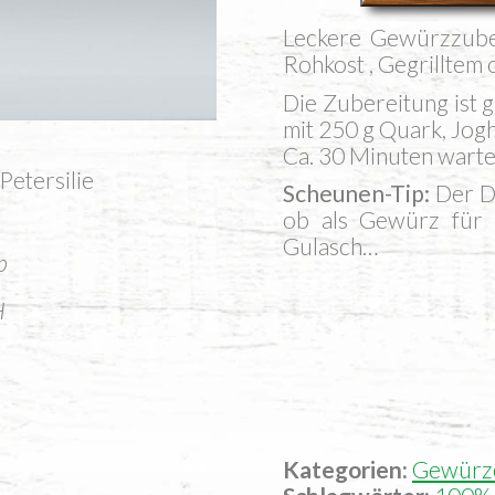
Dip
Lecke­re Gewürz­zu­b
Menge
Roh­kost , Gegrill­te
Die Zube­rei­tung ist g
mit 250 g Quark, Jog
Ca. 30 Minu­ten war­t
Petersilie
Scheu­nen-Tip:
Der Di
ob als Gewürz für Fi
Gulasch…
p
H
Kategorien:
Gewürze