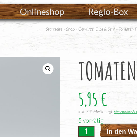
Onlineshop
Regio-Box
Startseite
»
Shop
»
Gewürze, Dips & Senf
»
Tomaten-P
TOMA­TEN
5,95
€
inkl. 7 % MwSt.
zzgl.
Versandkoste
5 vorrätig
Tomaten-
In den W
Paprika-