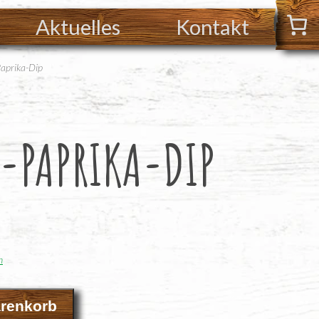
Aktuelles
Kontakt
aprika-Dip
-PAPRI­KA-DIP
n
arenkorb