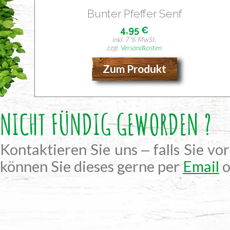
Bun­ter Pfef­fer Senf
4,95
€
inkl. 7 % MwSt.
zzgl.
Versandkosten
Zum Produkt
NICHT FÜNDIG GEWORDEN ?
Kontaktieren Sie uns ‒ falls Sie vo
können Sie dieses gerne per
Email
o