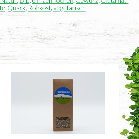
Natur
,
Dip
,
einfach kochen
,
Gewürz
,
Glutamat-
fe
,
Quark
,
Rohkost
,
vegetarisch