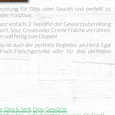
e­rei­tung für Dips oder Sau­cen und per­fekt zu
m oder Fondoue.
anz ein­fach: 2 Tee­löf­fel der Gewürz­zu­be­rei­tung
hurt, Sour Cream oder Creme Fraiche ver­rüh­ren.
en und fer­tig zum Dippen!
p ist auch der per­fek­te Beglei­ter am Herd. Egal
sch,-Fleischgerichte oder für den per­fek­ten
, Dips & Senf
,
Dips
,
Gewürze