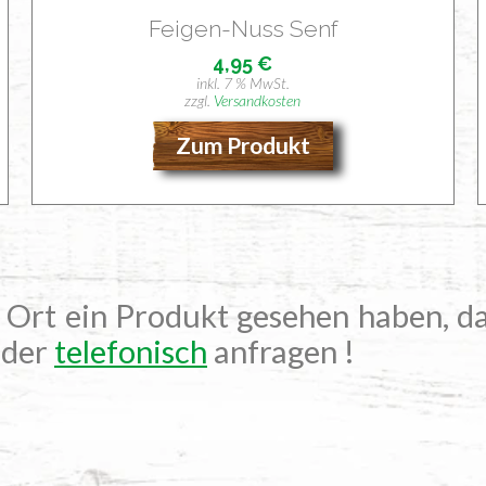
Fei­gen-Nuss Senf
4,95
€
inkl. 7 % MwSt.
zzgl.
Versandkosten
Zum Produkt
r Ort ein Produkt gesehen haben, da
der
telefonisch
anfragen !