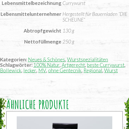
Lebensmittelbezeichnung
Currywurst
Lebensmittelunternehmer
Hergestellt für Bauernladen “DIE
SCHEUNE“
Abtropfgewicht
130 g
Nettofüllmenge
250 g
Kategorien:
Neues & Schönes
,
Wurstspezialitäten
Schlagwörter:
100% Natur
,
Artgerecht
,
beste Currywurst
,
Bollewick
,
lecker
,
MV
,
ohne Gentecnik
,
Regional
,
Wurst
ÄHNLICHE PRODUKTE