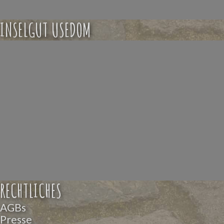
INSELGUT USEDOM
RECHTLICHES
AGBs
Presse