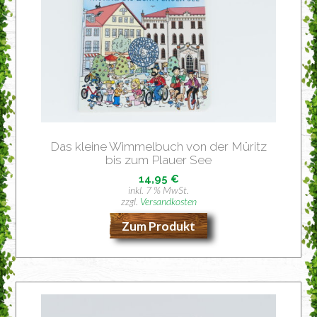
Das klei­ne Wim­mel­buch von der Müritz
bis zum Plau­er See
14,95
€
inkl. 7 % MwSt.
zzgl.
Versandkosten
Zum Produkt