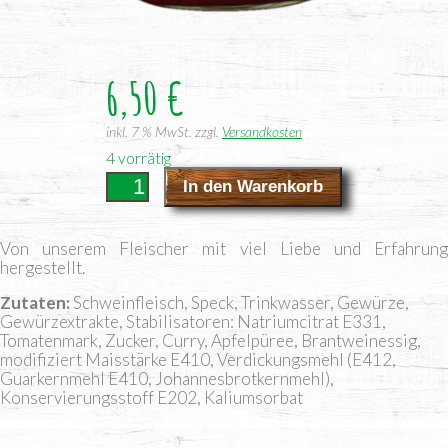
6,50
€
inkl. 7 % MwSt.
zzgl.
Versandkosten
4 vorrätig
Currywurst
In den Warenkorb
Menge
Von unse­rem Flei­scher mit viel Lie­be und Erfah­rung
hergestellt.
Zutaten
Schweinfleisch, Speck, Trinkwasser, Gewürze,
Gewürzextrakte, Stabilisatoren: Natriumcitrat E331,
Tomatenmark, Zucker, Curry, Apfelpüree, Brantweinessig,
modifiziert Maisstärke E410, Verdickungsmehl (E412,
Guarkernmehl E410, Johannesbrotkernmehl),
Konservierungsstoff E202, Kaliumsorbat