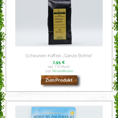
Scheu­nen-Kaf­fee „Gan­ze Bohne“
7,95
€
inkl. 7 % MwSt.
zzgl.
Versandkosten
Zum Produkt