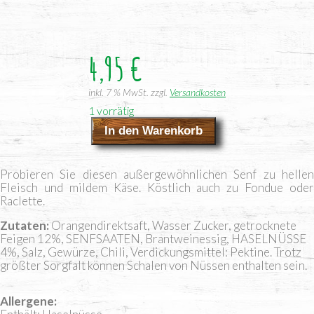
4,95
€
inkl. 7 % MwSt.
zzgl.
Versandkosten
1 vorrätig
In den Warenkorb
Feigen-
Nuss
Senf
Pro­bie­ren Sie die­sen außer­ge­wöhn­li­chen Senf zu hel­len
Menge
Fleisch und mil­dem Käse. Köst­lich auch zu Fon­due oder
Raclette.
Zutaten
Orangendirektsaft, Wasser Zucker, getrocknete
Feigen 12%, SENFSAATEN, Brantweinessig, HASELNÜSSE
4%, Salz, Gewürze, Chili, Verdickungsmittel: Pektine. Trotz
größter Sorgfalt können Schalen von Nüssen enthalten sein.
Allergene