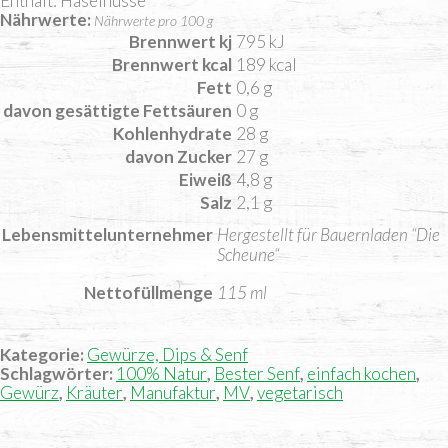
Enthält: Haselnüsse
Nährwerte
Nährwerte pro 100 g
Brennwert kj
795
kJ
Brennwert kcal
189
kcal
Fett
0,6
g
davon
gesättigte Fettsäuren
0
g
Kohlenhydrate
28
g
davon
Zucker
27
g
Eiweiß
4,8
g
Salz
2,1
g
Lebensmittelunternehmer
Hergestellt für Bauernladen “Die
Scheune“
Nettofüllmenge
115 ml
Kategorie:
Gewürze, Dips & Senf
Schlagwörter:
100% Natur
,
Bester Senf
,
einfach kochen
,
Gewürz
,
Kräuter
,
Manufaktur
,
MV
,
vegetarisch