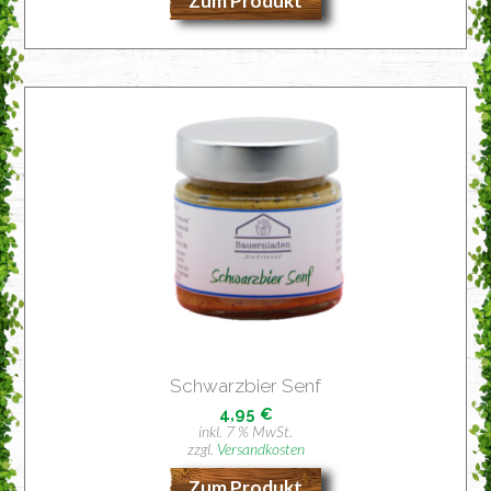
Zum Produkt
Schwarz­bier Senf
4,95
€
inkl. 7 % MwSt.
zzgl.
Versandkosten
Zum Produkt