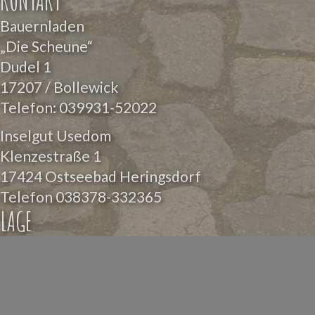
KONTAKT
Bauernladen
„Die Scheune“
Dudel 1
17207 / Bollewick
Telefon:
039931-52022
Inselgut Usedom
Klenzestraße 1
17424 Ostseebad Heringsdorf
Telefon
038378-332365
LAGE