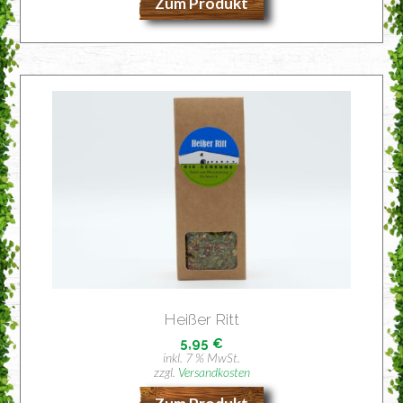
Zum Produkt
Hei­ßer Ritt
5,95
€
inkl. 7 % MwSt.
zzgl.
Versandkosten