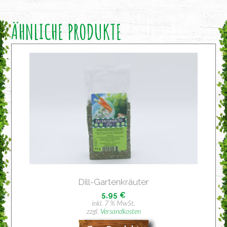
ÄHNLICHE PRODUKTE
Dill-Gar­ten­kräu­ter
5,95
€
inkl. 7 % MwSt.
zzgl.
Versandkosten