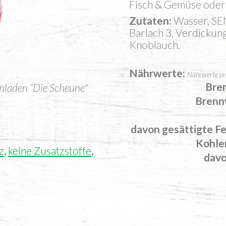
Fisch & Gemü­se oder 
Zutaten
Wasser, SE
Barlach 3, Verdickun
Knoblauch.
Nährwerte
Nährwerte pr
Bre
rnladen “Die Scheune"
Brenn
davon
gesättigte F
Kohle
z
,
keine Zusatzstoffe
,
dav