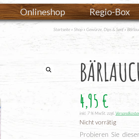
Onlineshop
Regio-Box
Startseite
»
Shop
»
Gewürze, Dips & Senf
»
Bärlau
BÄR­LAUC
4,95
€
inkl. 7 % MwSt.
zzgl.
Versandkoste
Nicht vorrätig
Pro­bie­ren Sie die­se