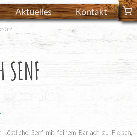
Aktuelles
Kontakt
ch Senf
H SENF
n
n köst­li­che Senf mit fei­nem Bar­lach zu Fleisch,