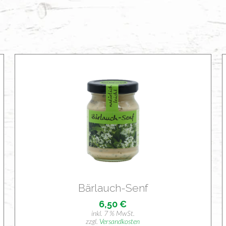
Bär­lauch-Senf
6,50
€
inkl. 7 % MwSt.
zzgl.
Versandkosten