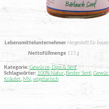
Lebensmittelunternehmer
Hergestellt für baue
Nettofüllmenge
115 g
Kategorie:
Gewürze, Dips & Senf
Schlagwörter:
100% Natur
,
Bester Senf
,
Gewür
Kräuter
,
MV
,
vegetarisch