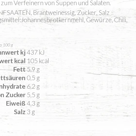
zum Ver­fei­nern von Sup­pen und Salaten.
NFSAATEN, Brantweinessig, Zucker, Salz
gsmittel:Johannesbrotkernmehl, Gewürze, Chili,
o 100 g
nnwert kj
437
kJ
wert kcal
105
kcal
Fett
5,9
g
ettsäuren
0,5
g
nhydrate
6,2
g
on
Zucker
5,5
g
Eiweiß
4,3
g
Salz
3
g