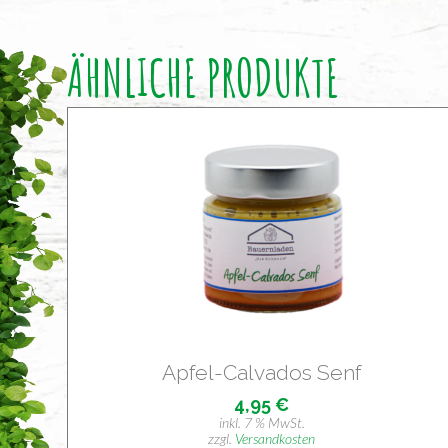
ÄHNLICHE PRODUKTE
Apfel-Cal­va­dos Senf
4,95
€
inkl. 7 % MwSt.
zzgl.
Versandkosten