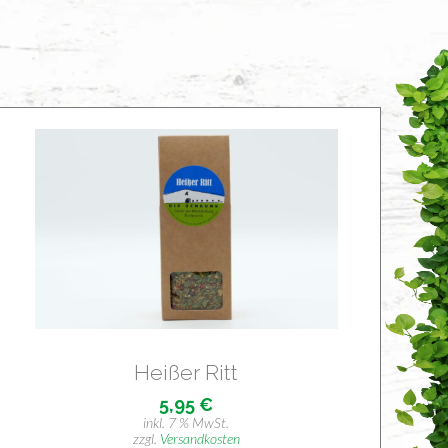
Hei­ßer Ritt
5,95
€
inkl. 7 % MwSt.
zzgl.
Versandkosten