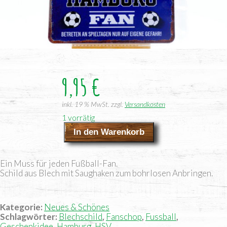
9,95
€
inkl. 19 % MwSt.
zzgl.
Versandkosten
1 vorrätig
In den Warenkorb
Fußball
Fan-
Schild
Ein Muss für jeden Fußball-Fan.
"Hamburg"
Schild aus Blech mit Saug­ha­ken zum bohr­lo­sen Anbringen.
Menge
Kategorie:
Neues & Schönes
Schlagwörter:
Blechschild
,
Fanschop
,
Fussball
,
Geschenkidee
,
Hamburg
,
HSV