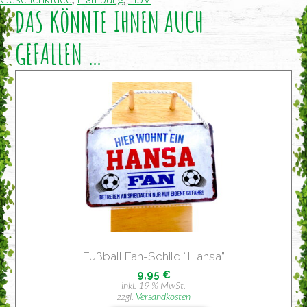
DAS KÖNNTE IHNEN AUCH
GEFALLEN …
Fuß­ball Fan-Schild “Han­sa”
9,95
€
inkl. 19 % MwSt.
zzgl.
Versandkosten