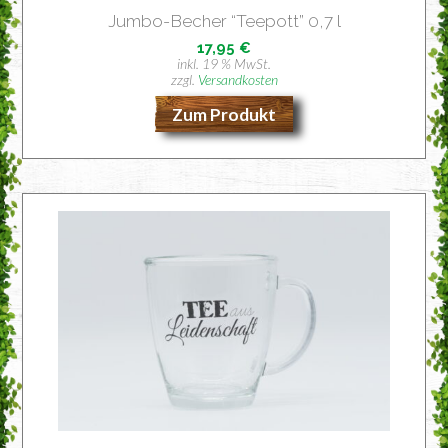
Jum­bo-Becher “Tee­pott” 0,7 l
17,95
€
inkl. 19 % MwSt.
zzgl.
Versandkosten
Zum Produkt