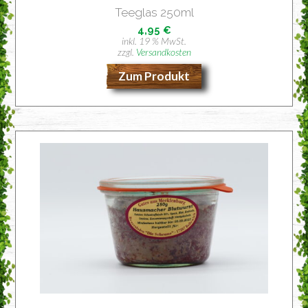
Tee­glas 250ml
4,95
€
inkl. 19 % MwSt.
zzgl.
Versandkosten
Zum Produkt