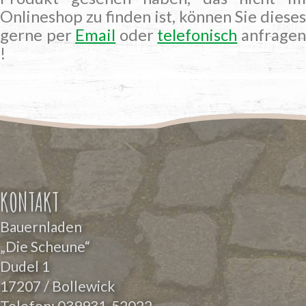
Onlineshop zu finden ist, können Sie dieses
gerne per
Email
oder
telefonisch
anfrage
!
KONTAKT
Bauernladen
„Die Scheune“
Dudel 1
17207 / Bollewick
Telefon:
039931-52022