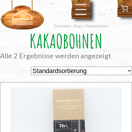
Zum
Inhalt
springen
Startseite
»
Shop
»
Kakaobohnen
KAKAOBOHNEN
Alle 2 Ergebnisse werden angezeigt