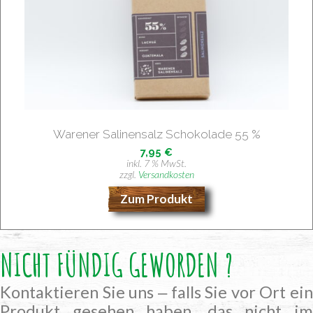
Ware­n­er Sali­nen­salz Scho­ko­la­de 55 %
7,95
€
inkl. 7 % MwSt.
zzgl.
Versandkosten
Zum Produkt
NICHT FÜNDIG GEWORDEN ?
Kontaktieren Sie uns ‒ falls Sie vor Ort ein
Produkt gesehen haben, das nicht im