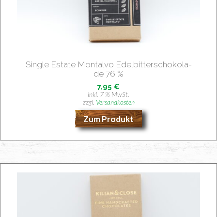
Sin­gle Estate Mon­tal­vo Edel­bit­ter­scho­ko­la­
de 76 %
7,95
€
inkl. 7 % MwSt.
zzgl.
Versandkosten
Zum Produkt