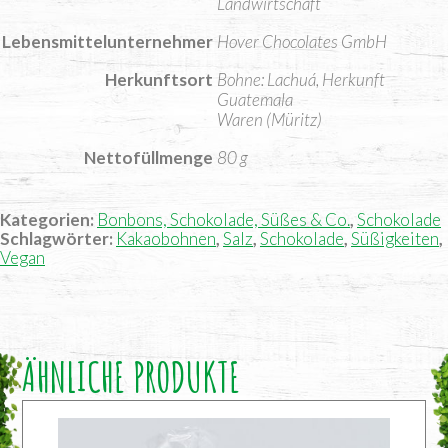
Landwirtschaft
Lebensmittelunternehmer
Hover Chocolates GmbH
Herkunftsort
Bohne: Lachuá, Herkunft
Guatemala
Waren (Müritz)
Nettofüllmenge
80 g
Kategorien:
Bonbons, Schokolade, Süßes & Co.
,
Schokolade
Schlagwörter:
Kakaobohnen
,
Salz
,
Schokolade
,
Süßigkeiten
,
Vegan
ÄHNLICHE PRODUKTE