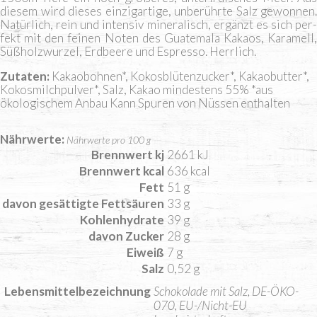
die­sem wird die­ses ein­zig­ar­ti­ge, unbe­rühr­te Salz gewon­nen.
Natür­lich, rein und inten­siv mine­ra­lisch, ergänzt es sich per­
fekt mit den fei­nen Noten des Gua­te­ma­la Kakaos, Kara­mell,
Süß­holz­wur­zel, Erd­bee­re und Espres­so. Herrlich.
Zutaten
Kakaobohnen*, Kokosblütenzucker*, Kakaobutter*,
Kokosmilchpulver*, Salz, Kakao mindestens 55% *aus
ökologischem Anbau
Kann Spuren von Nüssen enthalten
Nährwerte
Nährwerte pro 100 g
Brennwert kj
2661
kJ
Brennwert kcal
636
kcal
Fett
51
g
davon
gesättigte Fettsäuren
33
g
Kohlenhydrate
39
g
davon
Zucker
28
g
Eiweiß
7
g
Salz
0,52
g
Lebensmittelbezeichnung
Schokolade mit Salz, DE-ÖKO-
070, EU-/Nicht-EU