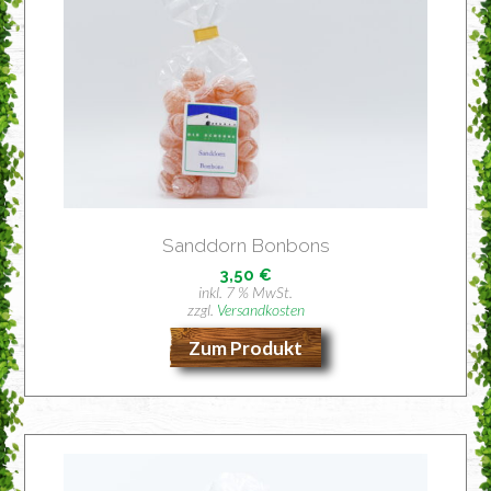
Sand­dorn Bonbons
3,50
€
inkl. 7 % MwSt.
zzgl.
Versandkosten
Zum Produkt