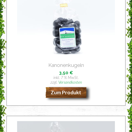
Kano­nen­ku­geln
3,50
€
inkl. 7 % MwSt.
zzgl.
Versandkosten
Zum Produkt