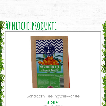
ÄHNLICHE PRODUKTE
Sand­dorn Tee Ingwer-Vanille
5,95
€
inkl. 7 % MwSt.