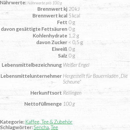
Nährwerte
Nährwerte pro 100 g
Brennwert kj
20
kJ
Brennwert kcal
5
kcal
Fett
0
g
davon
gesättigte Fettsäuren
0
g
Kohlenhydrate
1,2
g
davon
Zucker
< 0,5
g
Eiweiß
0
g
Salz
0
g
Lebensmittelbezeichnung
Weißer Engel
Lebensmittelunternehmer
Hergestellt für Bauernladen „Die
Scheune"
Herkunftsort
Rellingen
Nettofüllmenge
100 g
Kategorie:
Kaffee, Tee & Zubehör
Schlagwörter:
Sencha
,
Tee