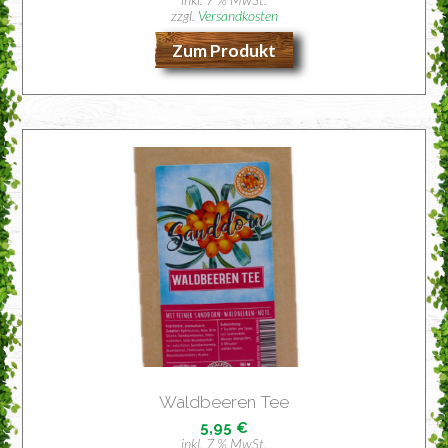
zzgl.
Versandkosten
Zum Produkt
Wald­bee­ren Tee
5,95
€
inkl. 7 % MwSt.