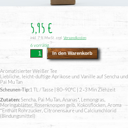
5,95
€
inkl. 7 % MwSt.
zzgl.
Versandkosten
6 vorrätig
Weißer
In den Warenkorb
Engel
Menge
Aro­ma­ti­sier­ter Wei­ßer Tee
Lieb­li­che, leicht-duf­ti­ge Apri­ko­se und Vanil­le auf Sen­cha und
Pai Mu Tan
Scheu­nen-Tip:
1 TL / Tas­se | 80–90°C | 2 ‑3 Min Ziehzeit
Zutaten
Sencha, Pai Mu Tan, Ananas*, Lemongras,
Moringablätter, Rosenknospen gelb, Kokosflocken, Aroma
*Enthält Rohrzucker, Citronensäure und Calciumchlorid
(Bindungsmittel)