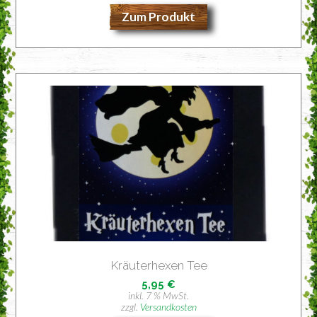
Zum Produkt
Kräu­ter­he­xen Tee
5,95
€
inkl. 7 % MwSt.
zzgl.
Versandkosten