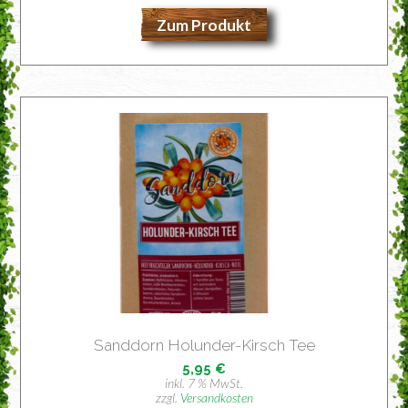
Zum Produkt
Sand­dorn Holun­der-Kirsch Tee
5,95
€
inkl. 7 % MwSt.
zzgl.
Versandkosten