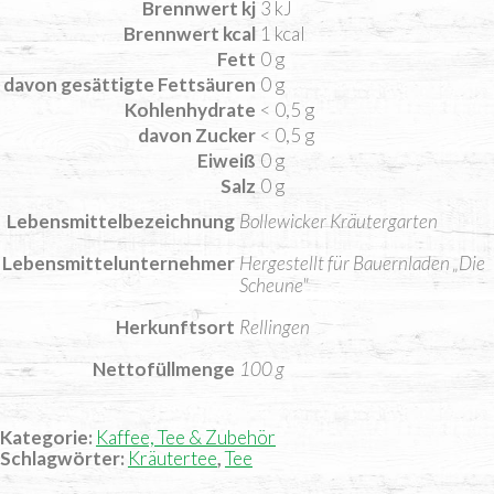
Brennwert kj
3
kJ
Brennwert kcal
1
kcal
Fett
0
g
davon
gesättigte Fettsäuren
0
g
Kohlenhydrate
< 0,5
g
davon
Zucker
< 0,5
g
Eiweiß
0
g
Salz
0
g
Lebensmittelbezeichnung
Bollewicker Kräutergarten
Lebensmittelunternehmer
Hergestellt für Bauernladen „Die
Scheune"
Herkunftsort
Rellingen
Nettofüllmenge
100 g
Kategorie:
Kaffee, Tee & Zubehör
Schlagwörter:
Kräutertee
,
Tee