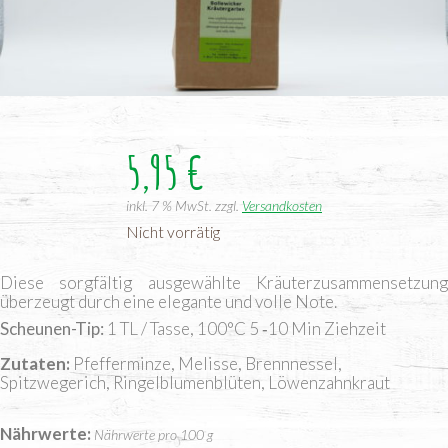
5,95
€
inkl. 7 % MwSt.
zzgl.
Versandkosten
Nicht vorrätig
Die­se sorg­fäl­tig aus­ge­wähl­te Kräu­ter­zu­sam­men­set­zung
über­zeugt durch eine ele­gan­te und vol­le Note.
Scheu­nen-Tip:
1 TL / Tas­se, 100°C 5 ‑10 Min Ziehzeit
Zutaten
Pfefferminze, Melisse, Brennnessel,
Spitzwegerich, Ringelblumenblüten, Löwenzahnkraut
Nährwerte
Nährwerte pro 100 g