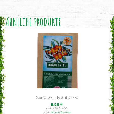
ÄHNLICHE PRODUKTE
Sand­dorn Kräutertee
5,95
€
inkl. 7 % MwSt.
zzgl.
Versandkosten