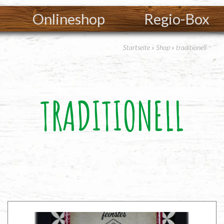
Onlineshop
Regio-Box
Startseite
»
Shop
»
traditionell
TRADITIONELL