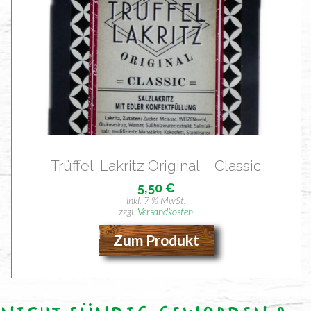
Trüf­fel-Lakritz Ori­gi­nal – Classic
5,50
€
inkl. 7 % MwSt.
zzgl.
Versandkosten
Zum Produkt