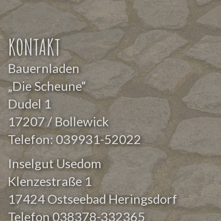
KONTAKT
Bauernladen
„Die Scheune“
Dudel 1
17207 / Bollewick
Telefon:
039931-52022
Inselgut Usedom
Klenzestraße 1
17424 Ostseebad Heringsdorf
Telefon
038378-332365