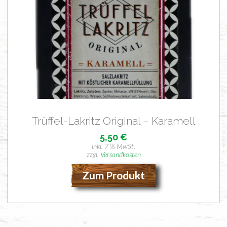
Trüf­fel-Lakritz Ori­gi­nal – Karamell
5,50
€
inkl. 7 % MwSt.
zzgl.
Versandkosten
Zum Produkt