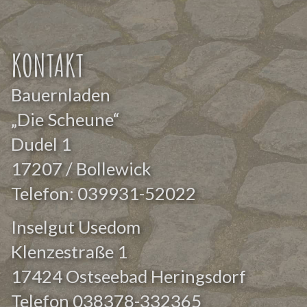
KONTAKT
Bauernladen
„Die Scheune“
Dudel 1
17207 / Bollewick
Telefon:
039931-52022
Inselgut Usedom
Klenzestraße 1
17424 Ostseebad Heringsdorf
Telefon
038378-332365