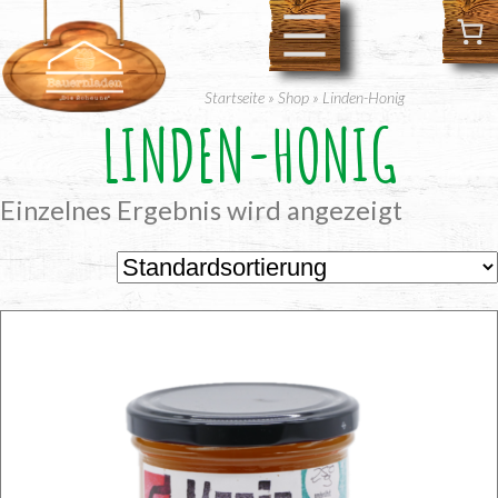
Zum
Inhalt
springen
Startseite
»
Shop
»
Linden-Honig
LINDEN-HONIG
Einzelnes Ergebnis wird angezeigt