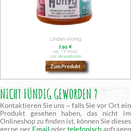
Lin­den-Honig
7,95
€
inkl. 7 % MwSt.
zzgl.
Versandkosten
Zum Produkt
NICHT FÜNDIG GEWORDEN ?
Kontaktieren Sie uns ‒ falls Sie vor Ort ein
Produkt gesehen haben, das nicht im
Onlineshop zu finden ist, können Sie dieses
gerne per
Email
oder
telefonisch
anfrage