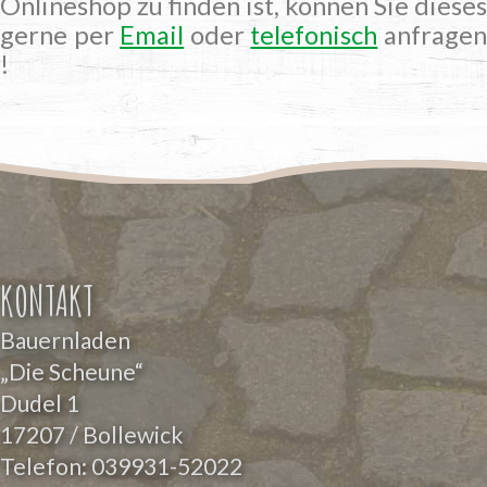
Onlineshop zu finden ist, können Sie dieses
gerne per
Email
oder
telefonisch
anfrage
!
KONTAKT
Bauernladen
„Die Scheune“
Dudel 1
17207 / Bollewick
Telefon:
039931-52022