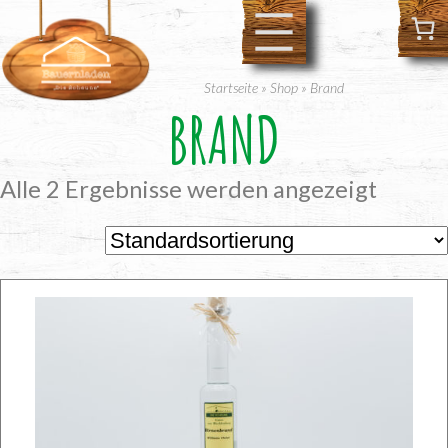
Zum
Inhalt
springen
Startseite
»
Shop
»
Brand
BRAND
Alle 2 Ergebnisse werden angezeigt