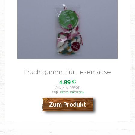
Frucht­gum­mi Für Lesemäuse
4,99
€
inkl. 7 % MwSt.
zzgl.
Versandkosten
Zum Produkt