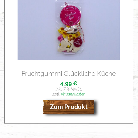
Frucht­gum­mi Glück­li­che Küche
4,99
€
inkl. 7 % MwSt.
zzgl.
Versandkosten
Zum Produkt