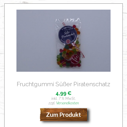
Frucht­gum­mi Süßer Piratenschatz
4,99
€
inkl. 7 % MwSt.
zzgl.
Versandkosten
Zum Produkt