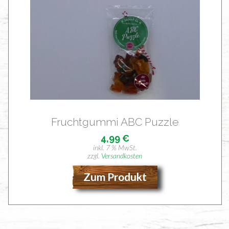
Frucht­gum­mi ABC Puzzle
4,99
€
inkl. 7 % MwSt.
zzgl.
Versandkosten
Zum Produkt