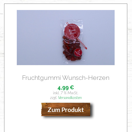
Frucht­gum­mi Wunsch-Herzen
4,99
€
inkl. 7 % MwSt.
zzgl.
Versandkosten
Zum Produkt