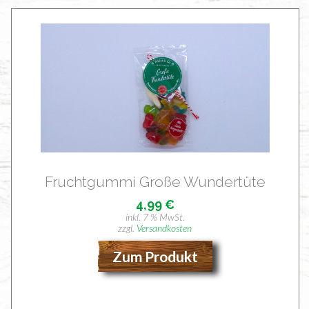
Frucht­gum­mi Gro­ße Wundertüte
4,99
€
inkl. 7 % MwSt.
zzgl.
Versandkosten
Zum Produkt