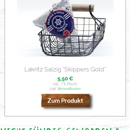
Lakritz Sal­zig “Skip­pers Gold”
5,50
€
inkl. 7 % MwSt.
zzgl.
Versandkosten
Zum Produkt