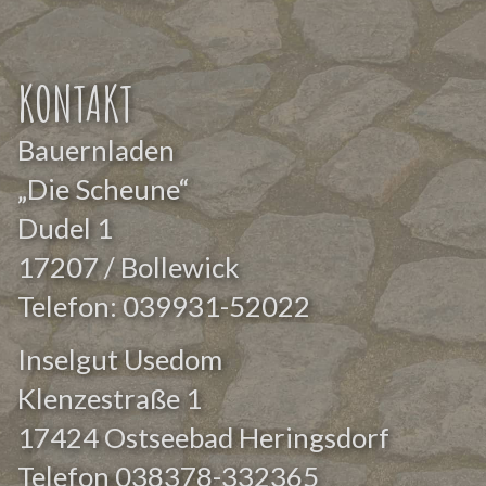
KONTAKT
Bauernladen
„Die Scheune“
Dudel 1
17207 / Bollewick
Telefon:
039931-52022
Inselgut Usedom
Klenzestraße 1
17424 Ostseebad Heringsdorf
Telefon
038378-332365