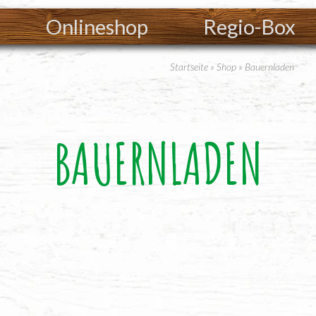
Onlineshop
Regio-Box
Startseite
»
Shop
»
Bauernladen
BAUERNLADEN