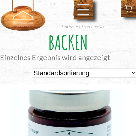
Zum
Inhalt
springen
Startseite
»
Shop
»
backen
BACKEN
Einzelnes Ergebnis wird angezeigt