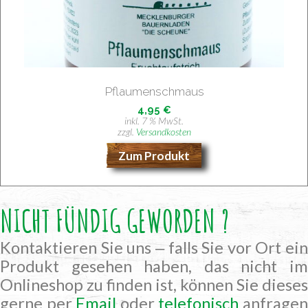
Pflau­men­schmaus
4,95
€
inkl. 7 % MwSt.
zzgl.
Versandkosten
Zum Produkt
NICHT FÜNDIG GEWORDEN ?
Kontaktieren Sie uns ‒ falls Sie vor Ort ein
Produkt gesehen haben, das nicht im
Onlineshop zu finden ist, können Sie dieses
gerne per
Email
oder
telefonisch
anfrage