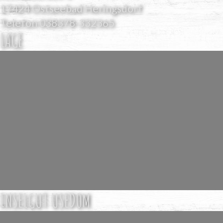
17424 Ostseebad Heringsdorf
Telefon
038378-332365
LAGE
INSELGUT USEDOM