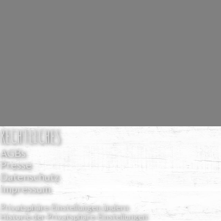
RECHTLICHES
AGBs
Presse
Datenschutz
Impressum
Privatsphäre-Einstellungen ändern
Historie der Privatsphäre-Einstellungen