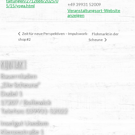
taltungen/2712686/2025/0
+49 39931 52009
5/15/yoga.html
Veranstaltungsort-Website
anzeigen
Zeit für neue Per­spek­ti­ven – Impuls­work­
Floh­markt in der
shop #2
Scheune
KONTAKT
Bauernladen
„Die Scheune“
Dudel 1
17207 / Bollewick
Telefon:
039931-52022
Inselgut Usedom
Klenzestraße 1