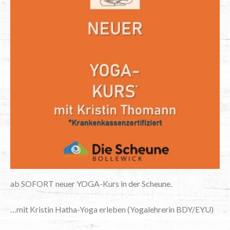
ab SOFORT neu­er YOGA-Kurs in der Scheune.
…mit Kris­tin Hatha-Yoga erle­ben (Yoga­leh­re­rin BDY/EYU)