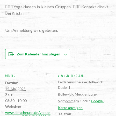
🧘🏻‍♀️Yoga­klas­sen in klei­nen Grup­pen 🙋🏻‍♀️Kon­takt direkt
bei Kristin
Um Anmel­dung wird gebeten.
Zum Kalender hinzufügen
DETAILS
VERANSTALTUNGSORT
Feld­stein­scheu­ne Bollewick
Datum:
Dudel 1
15. Mai 2025
Bollewick
,
Mecklenburg-
Zeit:
08:30 - 10:00
Vorpommern
17207
Google-
Website:
Karte anzeigen
www.diescheune.de/verans
Telefon