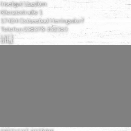
Inselgut Usedom
Klenzestraße 1
17424 Ostseebad Heringsdorf
Telefon
038378-332365
LAGE