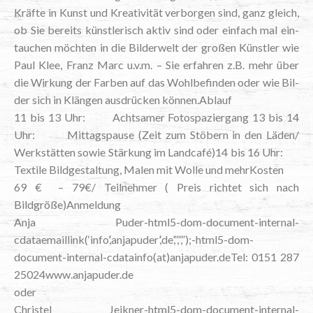
Kräf­te in Kunst und Krea­ti­vi­tät ver­bor­gen sind, ganz gleich,
ob Sie bereits künst­le­risch aktiv sind oder ein­fach mal ein­
tau­chen möch­ten in die Bil­der­welt der gro­ßen Künst­ler wie
Paul Klee, Franz Marc u.v.m. – Sie erfah­ren z.B. mehr über
die Wir­kung der Far­ben auf das Wohl­be­fin­den oder wie Bil­
der sich in Klän­gen aus­drü­cken können.Ablauf
11 bis 13 Uhr: Acht­sa­mer Foto­spa­zier­gang 13 bis 14
Uhr: Mit­tags­pau­se (Zeit zum Stö­bern in den Läden/
Werk­stät­ten sowie Stär­kung im Landcafé)14 bis 16 Uhr:
Tex­ti­le Bild­ge­stal­tung, Malen mit Wol­le und mehrKosten
69 € – 79€/ Teil­neh­mer ( Preis rich­tet sich nach
Bildgröße)Anmeldung
Anja Puder-html5-dom-document-internal-
cdataemaillink(‘info’,‘anjapuder’,‘de’,”,”,”);-html5-dom-
document-internal-cdatainfo(at)anjapuder.deTel: 0151 287
25024www.anjapuder.de
oder
Chris­tel Jei­k­ner-html5-dom-document-internal-