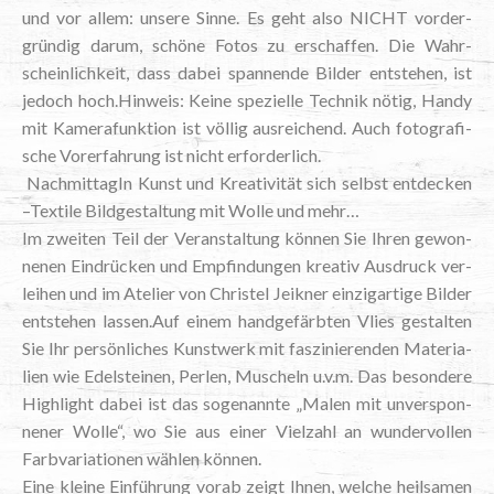
und vor allem: unse­re Sin­ne. Es geht also NICHT vor­der­
grün­dig dar­um, schö­ne Fotos zu erschaf­fen. Die Wahr­
schein­lich­keit, dass dabei span­nen­de Bil­der ent­ste­hen, ist
jedoch hoch.Hinweis: Kei­ne spe­zi­el­le Tech­nik nötig, Han­dy
mit Kame­ra­funk­ti­on ist völ­lig aus­rei­chend. Auch foto­gra­fi­
sche Vor­er­fah­rung ist nicht erforderlich.
Nach­mit­ta­gIn Kunst und Krea­ti­vi­tät sich selbst ent­de­cken
–Tex­ti­le Bild­ge­stal­tung mit Wol­le und mehr…
Im zwei­ten Teil der Ver­an­stal­tung kön­nen Sie Ihren gewon­
ne­nen Ein­drü­cken und Emp­fin­dun­gen krea­tiv Aus­druck ver­
lei­hen und im Ate­lier von Chris­tel Jei­k­ner ein­zig­ar­ti­ge Bil­der
ent­ste­hen lassen.Auf einem hand­ge­färb­ten Vlies gestal­ten
Sie Ihr per­sön­li­ches Kunst­werk mit fas­zi­nie­ren­den Mate­ria­
li­en wie Edel­stei­nen, Per­len, Muscheln u.v.m. Das beson­de­re
High­light dabei ist das soge­nann­te „Malen mit unver­spon­
ne­ner Wol­le“, wo Sie aus einer Viel­zahl an wun­der­vol­len
Farb­va­ria­tio­nen wäh­len können.
Eine klei­ne Ein­füh­rung vor­ab zeigt Ihnen, wel­che heil­sa­men