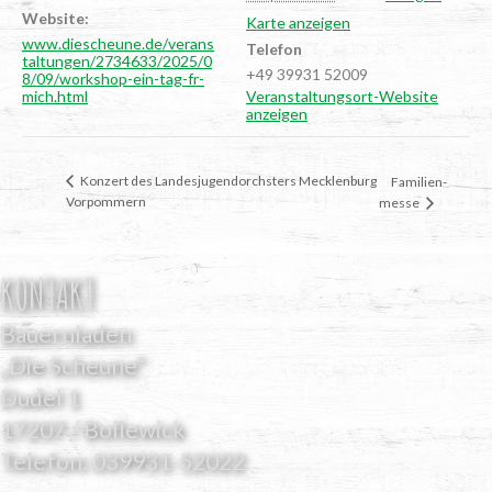
Website:
Karte anzeigen
www.diescheune.de/verans
Telefon
taltungen/2734633/2025/0
+49 39931 52009
8/09/workshop-ein-tag-fr-
mich.html
Veranstaltungsort-Website
anzeigen
Kon­zert des Lan­des­ju­gend­orchsters Meck­len­burg
Fami­li­en­
Vorpommern
mes­se
KONTAKT
Bauernladen
„Die Scheune“
Dudel 1
17207 / Bollewick
Telefon:
039931-52022