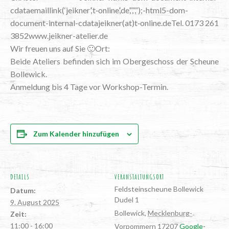
cdataemaillink(‘jeikner’,‘t‑online’,‘de’,”,”,”);-html5-dom-
document-internal-cdatajeikner(at)t‑online.deTel. 0173 261
3852www.jeikner-atelier.de
Wir freu­en uns auf Sie 🙂Ort:
Bei­de Ate­liers befin­den sich im Ober­ge­schoss der Scheu­ne
Bollewick.
Anmel­dung bis 4 Tage vor Workshop-Termin.
Zum Kalender hinzufügen
DETAILS
VERANSTALTUNGSORT
Feld­stein­scheu­ne Bollewick
Datum:
Dudel 1
9. August 2025
Bollewick
,
Mecklenburg-
Zeit:
11:00 - 16:00
Vorpommern
17207
Google-