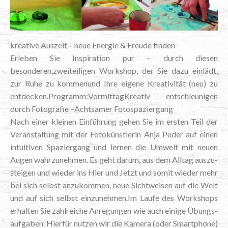
krea­ti­ve Aus­zeit – neue Ener­gie & Freu­de finden
Erle­ben Sie Inspi­ra­ti­on pur – durch die­sen
besonderen,zweiteiligen Work­shop, der Sie dazu ein­lädt,
zur Ruhe zu kom­men­und Ihre eige­ne Krea­ti­vi­tät (neu) zu
entdecken.Programm:VormittagKreativ ent­schleu­ni­gen
durch Foto­gra­fie –Acht­sa­mer Fotospaziergang
Nach einer klei­nen Ein­füh­rung gehen Sie im ers­ten Teil der
Ver­an­stal­tung mit der Foto­künst­le­rin Anja Puder auf einen
intui­ti­ven Spa­zier­gang und ler­nen die Umwelt mit neu­en
Augen wahr­zu­neh­men. Es geht dar­um, aus dem All­tag aus­zu­
stei­gen und wie­der ins Hier und Jetzt und somit wie­der mehr
bei sich selbst anzu­kom­men, neue Sicht­wei­sen auf die Welt
und auf sich selbst einzunehmen.Im Lau­fe des Work­shops
erhal­ten Sie zahl­rei­che Anre­gun­gen wie auch eini­ge Übungs­
auf­ga­ben. Hier­für nut­zen wir die Kame­ra (oder Smart­phone)