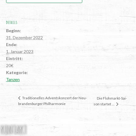
DETAILS
Beginn:
31. Dezember 2022
Ende:
1. Januar 2023
Eintritt:
20€
Kategorie:
Tanzen
Tra­di­tio­nel­les Advents­kon­zert der Neu­
Die Floh­markt-Sai­
bran­den­bur­ger Philharmonie
son startet …
KONTAKT