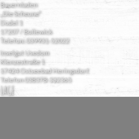
Bauernladen
„Die Scheune“
Dudel 1
17207 / Bollewick
Telefon:
039931-52022
Inselgut Usedom
Klenzestraße 1
17424 Ostseebad Heringsdorf
Telefon
038378-332365
LAGE