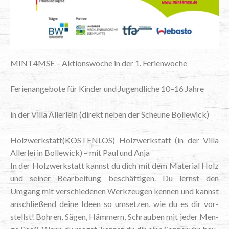
MINT4MSE – Akti­ons­wo­che in der 1. Ferienwoche
Feri­en­an­ge­bo­te für Kin­der und Jugend­li­che 10–16 Jahre
in der Vil­la Aller­lein (direkt neben der Scheu­ne Bollewick)
Holzwerkstatt(KOSTENLOS) Holz­werk­statt (in der Vil­la
Aller­lei in Bol­le­wick) – mit Paul und Anja
In der Holz­werk­statt kannst du dich mit dem Mate­ri­al Holz
und sei­ner Bear­bei­tung beschäf­ti­gen. Du lernst den
Umgang mit ver­schie­de­nen Werk­zeu­gen ken­nen und kannst
anschlie­ßend dei­ne Ideen so umset­zen, wie du es dir vor­
stellst! Boh­ren, Sägen, Häm­mern, Schrau­ben mit jeder Men­