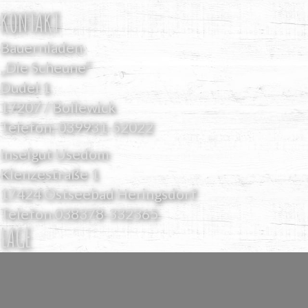
KONTAKT
Bauernladen
„Die Scheune“
Dudel 1
17207 / Bollewick
Telefon:
039931-52022
Inselgut Usedom
Klenzestraße 1
17424 Ostseebad Heringsdorf
Telefon
038378-332365
LAGE