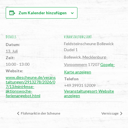
Zum Kalender hinzufügen
DETAILS
VERANSTALTUNGSORT
Feld­stein­scheu­ne Bollewick
Datum:
Dudel 1
13. Juli
Bollewick
,
Mecklenburg-
Zeit:
10:00 - 13:00
Vorpommern
17207
Google-
Website:
Karte anzeigen
www.diescheune.de/verans
Telefon
taltungen/2913278/2026/0
+49 39931 52009
7/13/mint4mse-
aktionswoche-
Veranstaltungsort-Website
ferienangebot.html
anzeigen
Floh­markt in der Scheune
Ver­nis­sa­ge