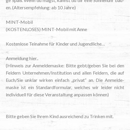
ge Spaß. Wenn du magst, kannst du dir eine Son­nen­uhr bau­
en. (Alters­emp­feh­lung: ab 10 Jahre)
MINT-Mobil
(KOS­TEN­LO­SES) MINT-Mobil mit Anne
Kos­ten­lo­se Tei­nah­me für Kin­der und Jugendliche…
Anmel­dung hier..
(Hin­weis zur Anmel­de­mas­ke: Bit­te gebt/geben Sie bei den
Fel­dern Unternehmen/Institution und allen Fel­dern, die auf
Euch/Sie unklar wir­ken ein­fach „pri­vat“ an. Die Anmel­de­
mas­ke ist ein Stan­dard­for­mu­lar, wel­ches wir lei­der nicht
indi­vi­du­ell für die­se Ver­an­stal­tung anpas­sen können)
Bit­te geben Sie Ihrem Kind aus­rei­chend zu Trin­ken mit.