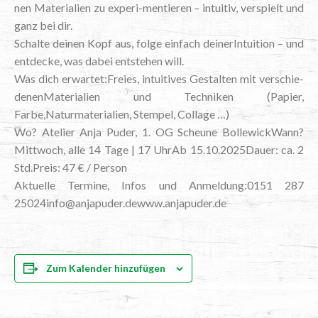
nen Mate­ria­li­en zu expe­ri-men­tie­ren – intui­tiv, ver­spielt und
ganz bei dir.
Schal­te dei­nen Kopf aus, fol­ge ein­fach dei­ner­In­tui­ti­on – und
ent­de­cke, was dabei ent­ste­hen will.
Was dich erwartet:Freies, intui­ti­ves Gestal­ten mit ver­schie­
de­nen­Ma­te­ria­li­en und Tech­ni­ken (Papier,
Farbe,Naturmaterialien, Stem­pel, Collage …)
Wo? Ate­lier Anja Puder, 1. OG Scheu­ne Bol­le­wick­Wann?
Mitt­woch, alle 14 Tage | 17 UhrAb 15.10.2025Dauer: ca. 2
Std.Preis: 47 € / Person
Aktu­el­le Ter­mi­ne, Infos und Anmeldung:0151 287
25024info@anjapuder.dewww.anjapuder.de
Zum Kalender hinzufügen