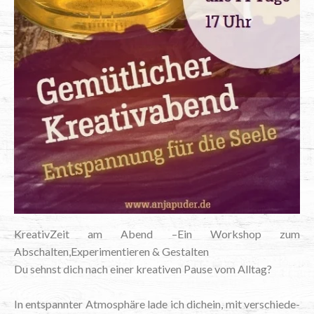
Krea­tiv­Zeit am Abend –Ein Work­shop zum
Abschalten,Experimentieren & Gestalten
Du sehnst dich nach einer krea­ti­ven Pau­se vom Alltag?
In ent­spann­ter Atmo­sphä­re lade ich dich­ein, mit ver­schie­de­