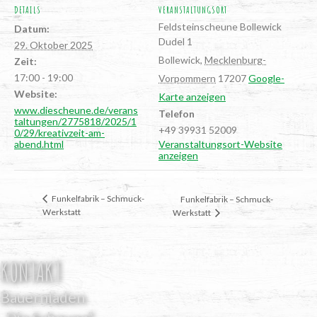
DETAILS
VERANSTALTUNGSORT
Feld­stein­scheu­ne Bollewick
Datum:
Dudel 1
29. Oktober 2025
Bollewick
,
Mecklenburg-
Zeit:
17:00 - 19:00
Vorpommern
17207
Google-
Website:
Karte anzeigen
www.diescheune.de/verans
Telefon
taltungen/2775818/2025/1
+49 39931 52009
0/29/kreativzeit-am-
abend.html
Veranstaltungsort-Website
anzeigen
Fun­kel­fa­brik – Schmuck-
Fun­kel­fa­brik – Schmuck-
Werkstatt
Werkstatt
KONTAKT
Bauernladen