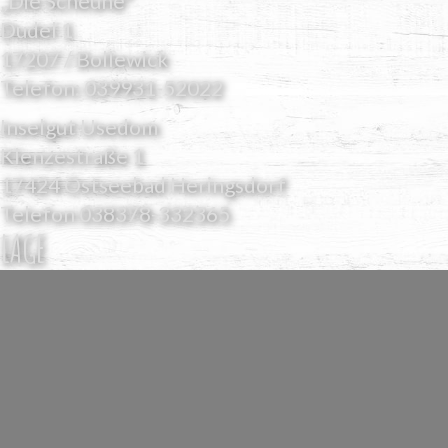
„Die Scheune“
Dudel 1
17207 / Bollewick
Telefon:
039931-52022
Inselgut Usedom
Klenzestraße 1
17424 Ostseebad Heringsdorf
Telefon
038378-332365
LAGE