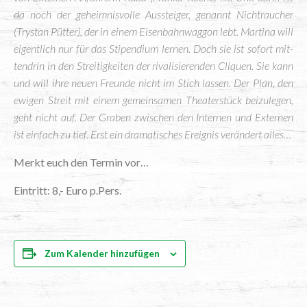
da noch der geheim­nis­vol­le Aus­stei­ger, genannt Nicht­rau­cher
(Try­stan Püt­ter), der in einem Eisen­bahn­wag­gon lebt. Mar­ti­na will
eigent­lich nur für das Sti­pen­di­um ler­nen. Doch sie ist sofort mit­
ten­drin in den Strei­tig­kei­ten der riva­li­sie­ren­den Cli­quen. Sie kann
und will ihre neu­en Freun­de nicht im Stich las­sen. Der Plan, den
ewi­gen Streit mit einem gemein­sa­men Thea­ter­stück bei­zu­le­gen,
geht nicht auf. Der Gra­ben zwi­schen den Inter­nen und Exter­nen
ist ein­fach zu tief. Erst ein dra­ma­ti­sches Ereig­nis ver­än­dert alles…
Merkt euch den Ter­min vor…
Ein­tritt: 8,- Euro p.Pers.
Zum Kalender hinzufügen