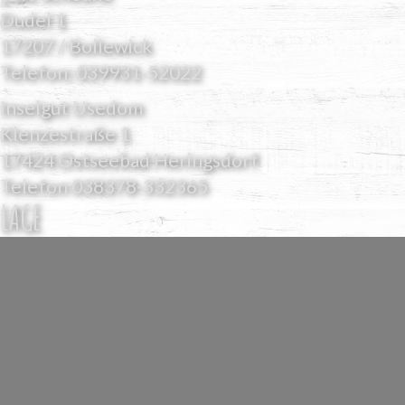
Dudel 1
17207 / Bollewick
Telefon:
039931-52022
Inselgut Usedom
Klenzestraße 1
17424 Ostseebad Heringsdorf
Telefon
038378-332365
LAGE