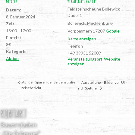
DETAILS
VERANSTALTUNGSORT
Feld­stein­scheu­ne Bollewick
Datum:
Dudel 1
8. Februar 2024
Bollewick
,
Mecklenburg-
Zeit:
15:00 - 17:00
Vorpommern
17207
Google-
Eintritt:
Karte anzeigen
8€
Telefon
Kategorie:
+49 39931 52009
Aktion
Veranstaltungsort-Website
anzeigen
Auf den Spu­ren der Sei­den­stra­ße
Aus­stel­lung – Bil­der von Ull­
– Reisebericht
rich Stettner
KONTAKT
Bauernladen
„Die Scheune“