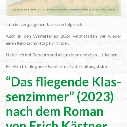
…da im ver­gan­ge­nen Jahr so erfolgreich…
Auch in den Win­ter­fe­ri­en 2024 ver­an­stal­ten wir wie­der
einen Kino­nach­mit­tag für Kinder.
Natür­lich mit Pop­corn und allem drum und dran …

lachen
Ein Film für die gan­ze Fami­lie mit Unterhaltungsfaktor:
“Das flie­gen­de Klas­
sen­zim­mer” (2023)
nach dem Roman
von Erich Kästner