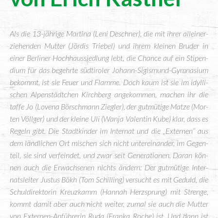
Als die 13-jäh­ri­ge Mar­ti­na (Leni Desch­ner), die mit ihrer allein­er­
zie­hen­den Mut­ter (Jör­dis Trie­bel) und ihrem klei­nen Bru­der in
einer Ber­li­ner Hoch­haus­sied­lung lebt, die Chan­ce auf ein Sti­pen­
di­um für das begehr­te süd­ti­ro­ler Johann-Sigis­mund-Gym­na­si­um
bekommt, ist sie Feu­er und Flam­me. Doch kaum ist sie im idyl­li­
schen Alpen­städt­chen Kirch­berg ange­kom­men, machen ihr die
taf­fe Jo (Love­na Bör­sch­mann Zieg­ler), der gut­mü­ti­ge Mat­ze (Mor­
ten Völl­ger) und der klei­ne Uli (Wan­ja Valen­tin Kube) klar, dass es
Regeln gibt. Die Stadt­kin­der im Inter­nat und die „Exter­nen“ aus
dem länd­li­chen Ort mischen sich nicht unter­ein­an­der, im Gegen­
teil, sie sind ver­fein­det, und zwar seit Gene­ra­tio­nen. Dar­an kön­
nen auch die Erwach­se­nen nichts ändern: Der gut­mü­ti­ge Inter­
nats­lei­ter Jus­tus Bökh (Tom Schil­ling) ver­sucht es mit Geduld, die
Schul­di­rek­to­rin Kreuz­kamm (Han­nah Herz­sprung) mit Stren­ge,
kommt damit aber auch nicht wei­ter, zumal sie auch die Mut­ter
von Exter­nen-Anfüh­re­rin Ruda (Fran­ka Roche) ist. Und dann ist