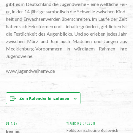
gibt es in Deutsch­land die Jugend­wei­he – eine welt­li­che Fei­
er, in der 14 jäh­ri­ge sym­bo­lisch die Schwel­le zwi­schen Kind­
heit und Erwach­sen­wer­den über­schrei­ten. Im Lau­fe der Zeit
haben sich Fei­er­for­men und – inhal­te geän­dert, geblie­ben ist
die Fest­lich­keit des Augen­blicks. Und so erle­ben jedes Jahr
zwi­schen März und Juni auch Mäd­chen und Jun­gen aus
Meck­len­burg-Vor­pom­mern in wür­di­gem Rah­men ihre
Jugendweihe.
www.jugendweihemv.de
Zum Kalender hinzufügen
DETAILS
VERANSTALTUNGSORT
Feld­stein­scheu­ne Bollewick
Beginn: