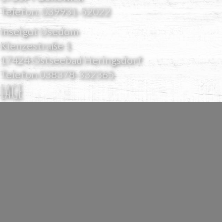
Telefon:
039931-52022
Inselgut Usedom
Klenzestraße 1
17424 Ostseebad Heringsdorf
Telefon
038378-332365
LAGE