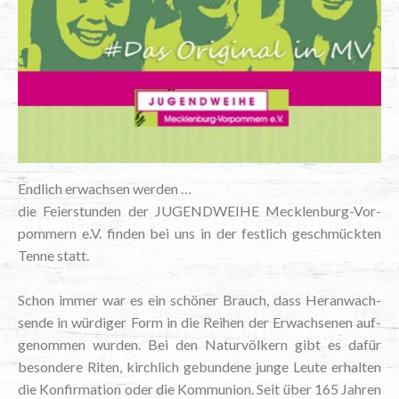
End­lich erwach­sen werden …
die Fei­er­stun­den der JUGEND­WEI­HE Meck­len­burg-Vor­
pom­mern e.V. fin­den bei uns in der fest­lich geschmück­ten
Ten­ne statt.
Schon immer war es ein schö­ner Brauch, dass Her­an­wach­
sen­de in wür­di­ger Form in die Rei­hen der Erwach­se­nen auf­
ge­nom­men wur­den. Bei den Natur­völ­kern gibt es dafür
beson­de­re Riten, kirch­lich gebun­de­ne jun­ge Leu­te erhal­ten
die Kon­fir­ma­ti­on oder die Kom­mu­ni­on. Seit über 165 Jah­ren