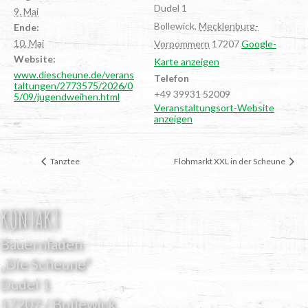
Dudel 1
9. Mai
Bollewick
,
Mecklenburg-
Ende:
10. Mai
Vorpommern
17207
Google-
Website:
Karte anzeigen
www.diescheune.de/verans
Telefon
taltungen/2773575/2026/0
+49 39931 52009
5/09/jugendweihen.html
Veranstaltungsort-Website
anzeigen
Tanz­tee
Floh­markt XXL in der Scheune
KONTAKT
Bauernladen
„Die Scheune“
Dudel 1
17207 / Bollewick