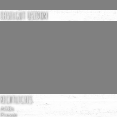
INSELGUT USEDOM
RECHTLICHES
AGBs
Presse