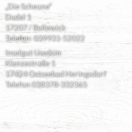
„Die Scheune“
Dudel 1
17207 / Bollewick
Telefon:
039931-52022
Inselgut Usedom
Klenzestraße 1
17424 Ostseebad Heringsdorf
Telefon
038378-332365