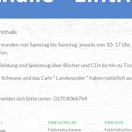
arkthalle
reun­den von Sams­tag bis Sonn­tag, jeweils von 10–17 Uhr, di
ufen.
Klei­dung und Spiel­zeug über Bücher und CDs bis hin zu Tisc
 Scheu­ne und das Cafe ” Land­wun­der ” haben natür­lich a
mel­det sich bit­te unter: 0170 8066764
LS
VERANSTALTUNGSORT
VERANSTALTER
Feld­stein­scheu­ne
Feld­stein­sche
um: