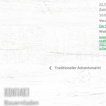
22. 
Zeit
10:0
Vera
Die 
Web
www
sta
/02/
sche
Tra­di­tio­nel­ler Adventsmarkt
KONTAKT
Bauernladen