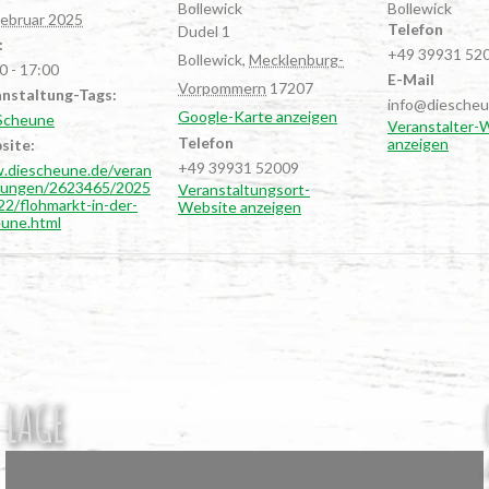
Bollewick
Bollewick
Februar 2025
Telefon
Dudel 1
:
+49 39931 52
Bollewick
,
Mecklenburg-
0 - 17:00
E-Mail
Vorpommern
17207
nstaltung-Tags:
info@diescheu
Google-Karte anzeigen
Scheune
Veranstalter-
Telefon
anzeigen
site:
+49 39931 52009
.diescheune.de/veran
ltungen/2623465/2025
Veranstaltungsort-
22/flohmarkt-in-der-
Website anzeigen
une.html
LAGE