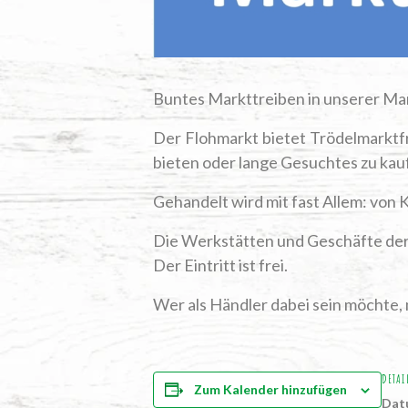
Bun­tes Markt­trei­ben in unse­rer M
Der Floh­markt bie­tet Trö­del­markt­f
bie­ten oder lan­ge Gesuch­tes zu ka
Gehan­delt wird mit fast Allem: von 
Die Werk­stät­ten und Geschäf­te der
Der Ein­tritt ist frei.
Wer als Händ­ler dabei sein möch­te, 
DETAI
Zum Kalender hinzufügen
Dat