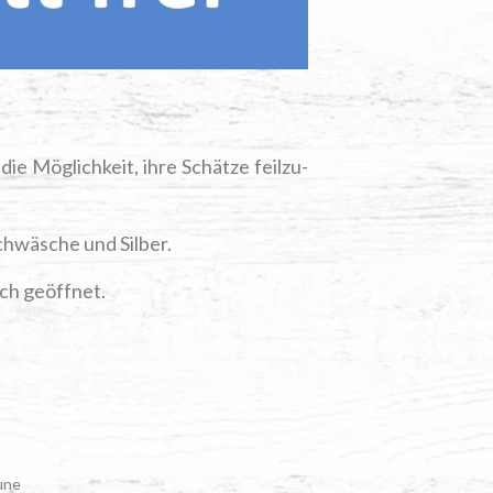
e Mög­lich­keit, ihre Schät­ze feil­zu­
h­wä­sche und Silber.
uch geöffnet.
u­ne