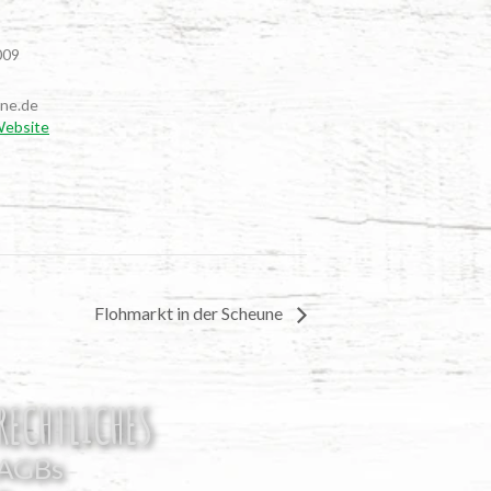
009
ne.de
Website
Floh­markt in der Scheune
RECHTLICHES
AGBs