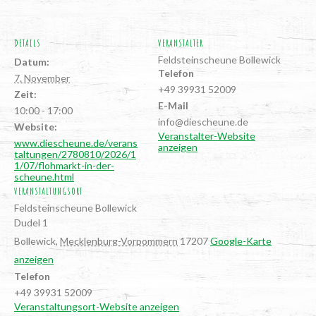
DETAILS
VERANSTALTER
Feld­stein­scheu­ne Bollewick
Datum:
Telefon
7. November
+49 39931 52009
Zeit:
E-Mail
10:00 - 17:00
info@diescheune.de
Website:
Veranstalter-Website
www.diescheune.de/verans
anzeigen
taltungen/2780810/2026/1
1/07/flohmarkt-in-der-
scheune.html
VERANSTALTUNGSORT
Feld­stein­scheu­ne Bollewick
Dudel 1
Bollewick
,
Mecklenburg-Vorpommern
17207
Google-Karte
anzeigen
Telefon
+49 39931 52009
Veranstaltungsort-Website anzeigen