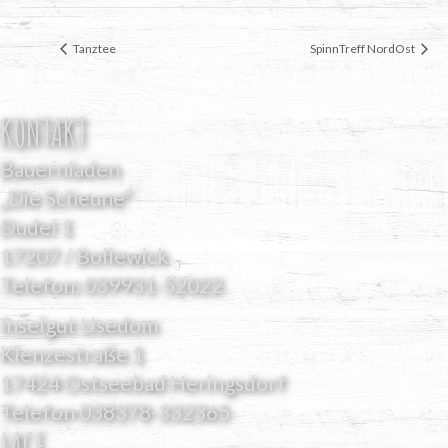
Tanz­tee
Spinn­Treff NordOst
KONTAKT
Bauernladen
„Die Scheune“
Dudel 1
17207 / Bollewick
Telefon:
039931-52022
Inselgut Usedom
Klenzestraße 1
17424 Ostseebad Heringsdorf
Telefon
038378-332365
LAGE