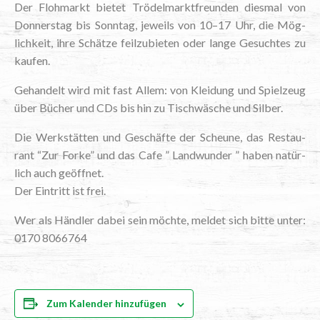
Der Floh­markt bie­tet Trö­del­markt­freun­den dies­mal von
Don­ners­tag bis Sonn­tag, jeweils von 10–17 Uhr, die Mög­
lich­keit, ihre Schät­ze feil­zu­bie­ten oder lan­ge Gesuch­tes zu
kaufen.
Gehan­delt wird mit fast Allem: von Klei­dung und Spiel­zeug
über Bücher und CDs bis hin zu Tisch­wä­sche und Silber.
Die Werk­stät­ten und Geschäf­te der Scheu­ne, das Restau­
rant “Zur For­ke” und das Cafe ” Land­wun­der ” haben natür­
lich auch geöffnet.
Der Ein­tritt ist frei.
Wer als Händ­ler dabei sein möch­te, mel­det sich bit­te unter:
0170 8066764
Zum Kalender hinzufügen