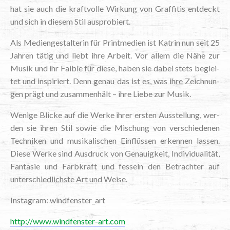
hat sie auch die kraft­vol­le Wir­kung von Graf­fi­tis ent­deckt
und sich in die­sem Stil ausprobiert.
Als Medi­en­ge­stal­te­rin für Print­me­di­en ist Kat­rin nun seit 25
Jah­ren tätig und liebt ihre Arbeit. Vor allem die Nähe zur
Musik und ihr Fai­ble für die­se, haben sie dabei stets beglei­
tet und inspi­riert. Denn genau das ist es, was ihre Zeich­nun­
gen prägt und zusam­men­hält – ihre Lie­be zur Musik.
Weni­ge Bli­cke auf die Wer­ke ihrer ers­ten Aus­stel­lung, wer­
den sie ihren Stil sowie die Mischung von ver­schie­de­nen
Tech­ni­ken und musi­ka­li­schen Ein­flüs­sen erken­nen las­sen.
Die­se Wer­ke sind Aus­druck von Genau­ig­keit, Indi­vi­dua­li­tät,
Fan­ta­sie und Farb­kraft und fes­seln den Betrach­ter auf
unter­schied­lichs­te Art und Weise.
Insta­gram: windfenster_art
http://www.windfenster-art.com