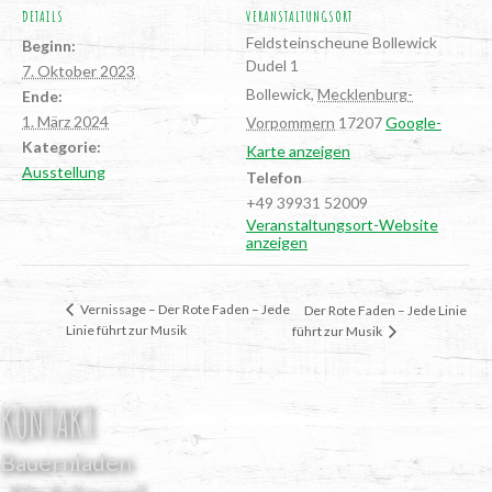
DETAILS
VERANSTALTUNGSORT
Feld­stein­scheu­ne Bollewick
Beginn:
Dudel 1
7. Oktober 2023
Bollewick
,
Mecklenburg-
Ende:
1. März 2024
Vorpommern
17207
Google-
Kategorie:
Karte anzeigen
Ausstellung
Telefon
+49 39931 52009
Veranstaltungsort-Website
anzeigen
Ver­nis­sa­ge – Der Rote Faden – Jede
Der Rote Faden – Jede Linie
Linie führt zur Musik
führt zur Musik
KONTAKT
Bauernladen