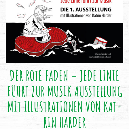
DER ROTE FADEN – JEDE LINIE
FÜHRT ZUR MUSIK AUS­STEL­LUNG
MIT ILLUS­TRA­TIO­NEN VON KAT­
RIN HARDER