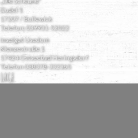
„Die Scheune“
Dudel 1
17207 / Bollewick
Telefon:
039931-52022
Inselgut Usedom
Klenzestraße 1
17424 Ostseebad Heringsdorf
Telefon
038378-332365
LAGE