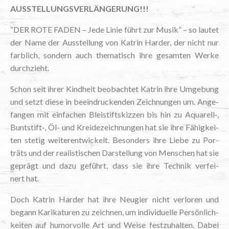
AUS­STEL­LUNGS­VER­LÄN­GE­RUNG!!!
“DER ROTE FADEN – Jede Linie führt zur Musik” – so lau­tet
der Name der Aus­stel­lung von Kat­rin Har­der, der nicht nur
farb­lich, son­dern auch the­ma­tisch ihre gesam­ten Wer­ke
durchzieht.
Schon seit ihrer Kind­heit beob­ach­tet Kat­rin ihre Umge­bung
und setzt die­se in beein­dru­cken­den Zeich­nun­gen um. Ange­
fan­gen mit ein­fa­chen Blei­stift­skiz­zen bis hin zu Aquarell‑,
Buntstift‑, Öl- und Krei­de­zeich­nun­gen hat sie ihre Fähig­kei­
ten ste­tig wei­ter­ent­wi­ckelt. Beson­ders ihre Lie­be zu Por­
träts und der rea­lis­ti­schen Dar­stel­lung von Men­schen hat sie
geprägt und dazu geführt, dass sie ihre Tech­nik ver­fei­
nert hat.
Doch Kat­rin Har­der hat ihre Neu­gier nicht ver­lo­ren und
begann Kari­ka­tu­ren zu zeich­nen, um indi­vi­du­el­le Per­sön­lich­
kei­ten auf humor­vol­le Art und Wei­se fest­zu­hal­ten. Dabei