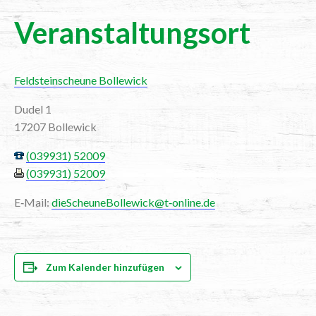
Ver­an­stal­tungs­ort
Feld­stein­scheu­ne Bollewick
Dudel 1
17207 Bollewick
(039931) 52009
(039931) 52009
E‑Mail:
dieScheuneBollewick@t‑online.de
Zum Kalender hinzufügen