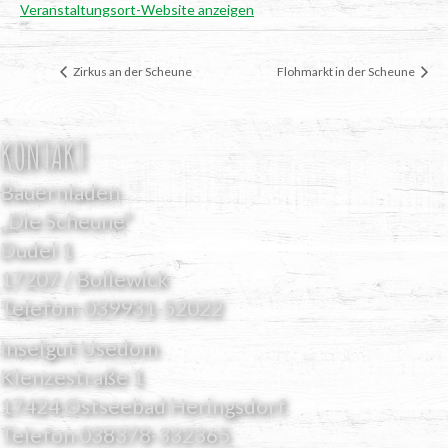
Veranstaltungsort-Website anzeigen
Zir­kus an der Scheune
Floh­markt in der Scheune
KONTAKT
Bauernladen
„Die Scheune“
Dudel 1
17207 / Bollewick
Telefon:
039931-52022
Inselgut Usedom
Klenzestraße 1
17424 Ostseebad Heringsdorf
Telefon
038378-332365