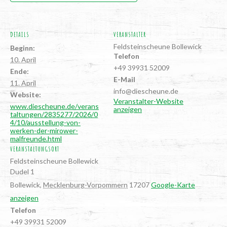
DETAILS
VERANSTALTER
Feld­stein­scheu­ne Bollewick
Beginn:
Telefon
10. April
+49 39931 52009
Ende:
E-Mail
11. April
info@diescheune.de
Website:
Veranstalter-Website
www.diescheune.de/verans
anzeigen
taltungen/2835277/2026/0
4/10/ausstellung-von-
werken-der-mirower-
malfreunde.html
VERANSTALTUNGSORT
Feld­stein­scheu­ne Bollewick
Dudel 1
Bollewick
,
Mecklenburg-Vorpommern
17207
Google-Karte
anzeigen
Telefon
+49 39931 52009