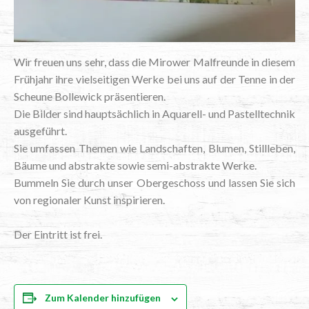
Wir freu­en uns sehr, dass die Mirower Mal­freun­de in die­sem
Früh­jahr ihre viel­sei­ti­gen Wer­ke bei uns auf der Ten­ne in der
Scheu­ne Bol­le­wick präsentieren.
Die Bil­der sind haupt­säch­lich in Aqua­rell- und Pas­tell­tech­nik
ausgeführt.
Sie umfas­sen The­men wie Land­schaf­ten, Blu­men, Still­le­ben,
Bäu­me und abs­trak­te sowie semi-abs­trak­te Werke.
Bum­meln Sie durch unser Ober­ge­schoss und las­sen Sie sich
von regio­na­ler Kunst inspirieren.
Der Ein­tritt ist frei.
Zum Kalender hinzufügen