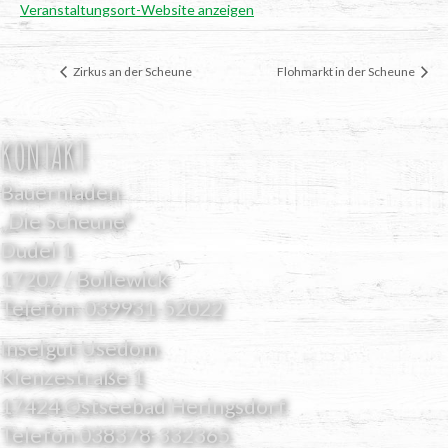
Veranstaltungsort-Website anzeigen
Zir­kus an der Scheune
Floh­markt in der Scheune
KONTAKT
Bauernladen
„Die Scheune“
Dudel 1
17207 / Bollewick
Telefon:
039931-52022
Inselgut Usedom
Klenzestraße 1
17424 Ostseebad Heringsdorf
Telefon
038378-332365