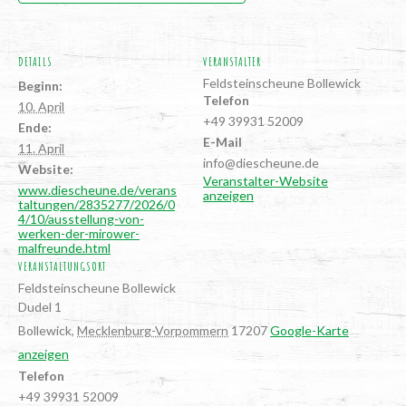
DETAILS
VERANSTALTER
Feld­stein­scheu­ne Bollewick
Beginn:
Telefon
10. April
+49 39931 52009
Ende:
E-Mail
11. April
info@diescheune.de
Website:
Veranstalter-Website
www.diescheune.de/verans
anzeigen
taltungen/2835277/2026/0
4/10/ausstellung-von-
werken-der-mirower-
malfreunde.html
VERANSTALTUNGSORT
Feld­stein­scheu­ne Bollewick
Dudel 1
Bollewick
,
Mecklenburg-Vorpommern
17207
Google-Karte
anzeigen
Telefon
+49 39931 52009