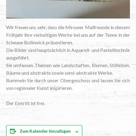
Wir freu­en uns sehr, dass die Mirower Mal­freun­de in die­sem
Früh­jahr ihre viel­sei­ti­gen Wer­ke bei uns auf der Ten­ne in der
Scheu­ne Bol­le­wick präsentieren.
Die Bil­der sind haupt­säch­lich in Aqua­rell- und Pas­tell­tech­nik
ausgeführt.
Sie umfas­sen The­men wie Land­schaf­ten, Blu­men, Still­le­ben,
Bäu­me und abs­trak­te sowie semi-abs­trak­te Werke.
Bum­meln Sie durch unser Ober­ge­schoss und las­sen Sie sich
von regio­na­ler Kunst inspirieren.
Der Ein­tritt ist frei.
Zum Kalender hinzufügen