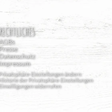
RECHTLICHES
AGBs
Presse
Datenschutz
Impressum
Privatsphäre-Einstellungen ändern
Historie der Privatsphäre-Einstellungen
Einwilligungen widerrufen