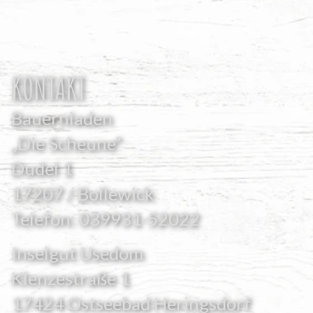
KONTAKT
Bauernladen
„Die Scheune“
Dudel 1
17207 / Bollewick
Telefon:
039931-52022
Inselgut Usedom
Klenzestraße 1
17424 Ostseebad Heringsdorf